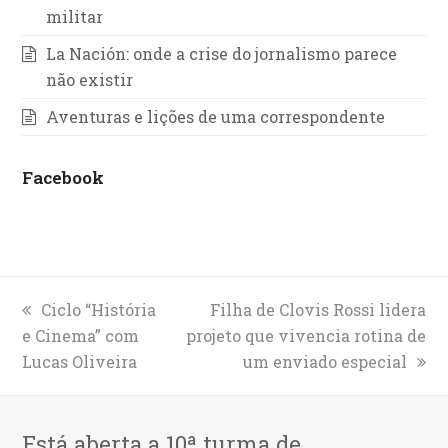
militar
La Nación: onde a crise do jornalismo parece
não existir
Aventuras e lições de uma correspondente
Facebook
previous
Ciclo “História
next
Filha de Clovis Rossi lidera
e Cinema” com
post:
projeto que vivencia rotina de
post:
Lucas Oliveira
um enviado especial
Está aberta a 10ª turma de