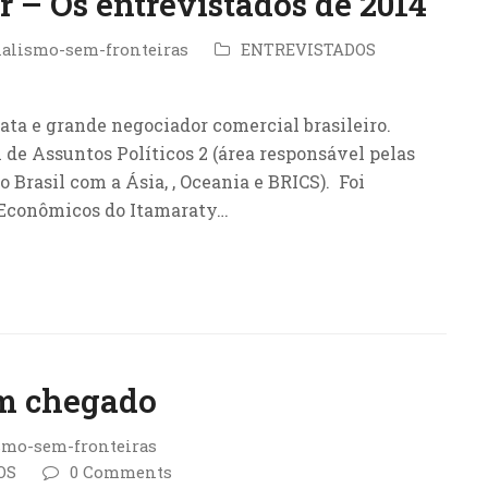
 – Os entrevistados de 2014
nalismo-sem-fronteiras
ENTREVISTADOS
ta e grande negociador comercial brasileiro.
 de Assuntos Políticos 2 (área responsável pelas
 Brasil com a Ásia, , Oceania e BRICS). Foi
 Econômicos do Itamaraty…
ém chegado
smo-sem-fronteiras
OS
0 Comments