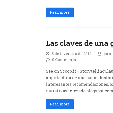
Read more
Las claves de una 
8 de fevereiro de 2014
jorn
0 Comments
See on Scoop.it - StorytellingClaud
arquitectura de una buena histor
interesantes recomendaciones, ba
narrativasherezade.blogspot.com
Read more