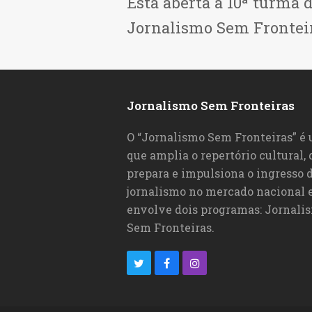
Está aberta a 10ª turma 
Jornalismo Sem Frontei
Jornalismo Sem Fronteiras
O “Jornalismo Sem Fronteiras” é
que amplia o repertório cultural,
prepara e impulsiona o ingresso d
jornalismo no mercado nacional e
envolve dois programas: Jornali
Sem Fronteiras.
T
F
I
w
a
n
i
c
s