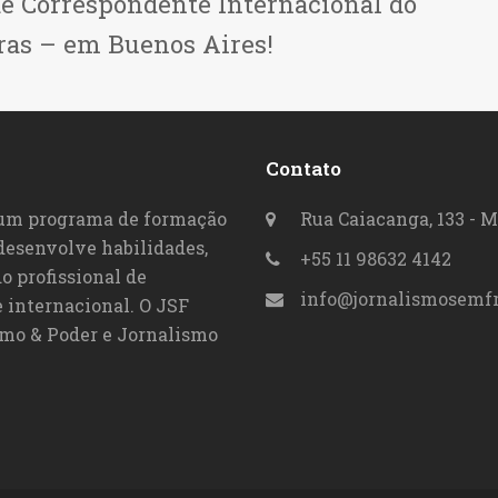
de Correspondente Internacional do
ras – em Buenos Aires!
Contato
 um programa de formação
Rua Caiacanga, 133 - M
 desenvolve habilidades,
+55 11 98632 4142
o profissional de
info@jornalismosemfr
 internacional. O JSF
smo & Poder e Jornalismo