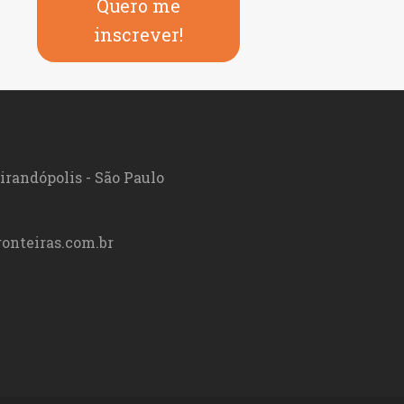
Quero me
inscrever!
irandópolis - São Paulo
onteiras.com.br