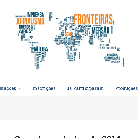
rmações
Inscrições
Já Participaram
Produçõe