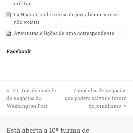
militar
La Nación: onde a crise do jornalismo parece
não existir
Aventuras e lições de uma correspondente
Facebook
previous
Por trás do modelo
next
7 modelos de negócios
de negócios do
post:
que podem salvar o futuro
post:
Washington Post
do jornalismo
Está aberta a 10ª turma de