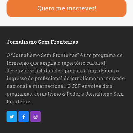
Quero me inscrever!
Jornalismo Sem Fronteiras
O “Jornalismo Sem Fronteiras” é um programa de
formação que amplia o repertório cultural,
desenvolve habilidades, prepara e impulsiona o
ingresso do profissional de jornalismo no mercado
nacional e internacional. O JSF envolve dois
programas: Jornalismo & Poder e Jornalismo Sem
Fronteiras.
T
F
I
w
a
n