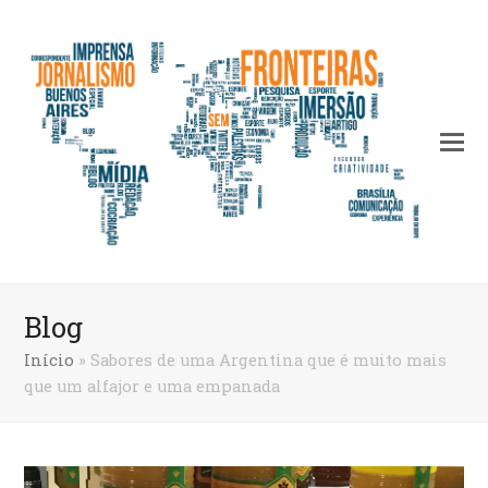
Blog
Início
»
Sabores de uma Argentina que é muito mais
que um alfajor e uma empanada