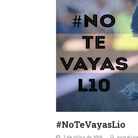
#NoTeVayasLio
2 de julho de 2016
jornalis