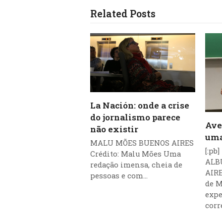
Related Posts
La Nación: onde a crise
do jornalismo parece
Ave
não existir
uma
MALU MÕES BUENOS AIRES
[:pb
Crédito: Malu Mões Uma
ALB
redação imensa, cheia de
AIRE
pessoas e com…
de M
expe
cor