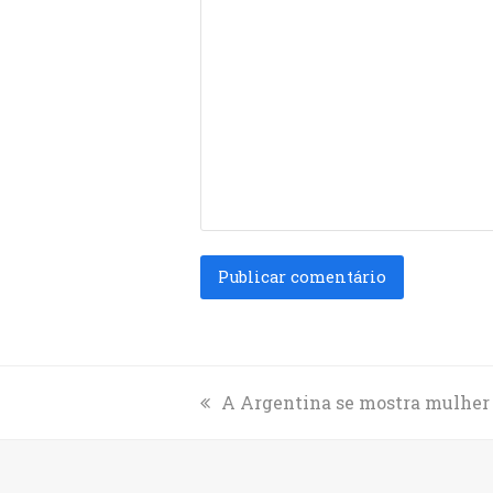
previous
A Argentina se mostra mulher
post: