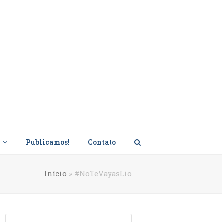
s
Publicamos!
Contato
Início
»
#NoTeVayasLio
Search