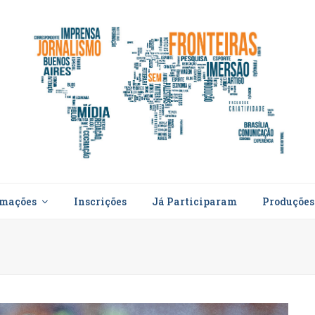
rmações
Inscrições
Já Participaram
Produçõe