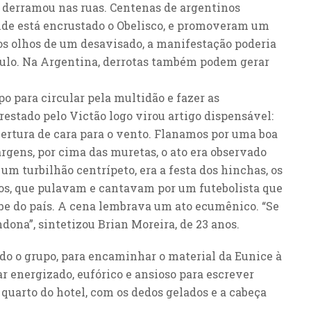
e derramou nas ruas. Centenas de argentinos
nde está encrustado o Obelisco, e promoveram um
os olhos de um desavisado, a manifestação poderia
ulo. Na Argentina, derrotas também podem gerar
o para circular pela multidão e fazer as
estado pelo Victão logo virou artigo dispensável:
ertura de cara para o vento. Flanamos por uma boa
rgens, por cima das muretas, o ato era observado
m turbilhão centrípeto, era a festa dos hinchas, os
os, que pulavam e cantavam por um futebolista que
be do país. A cena lembrava um ato ecumênico. “Se
ndona”, sintetizou Brian Moreira, de 23 anos.
o o grupo, para encaminhar o material da Eunice à
r energizado, eufórico e ansioso para escrever
o quarto do hotel, com os dedos gelados e a cabeça