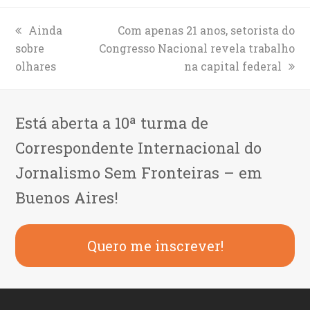
previous
Ainda
next
Com apenas 21 anos, setorista do
sobre
post:
Congresso Nacional revela trabalho
post:
olhares
na capital federal
Está aberta a 10ª turma de
Correspondente Internacional do
Jornalismo Sem Fronteiras – em
Buenos Aires!
Quero me inscrever!