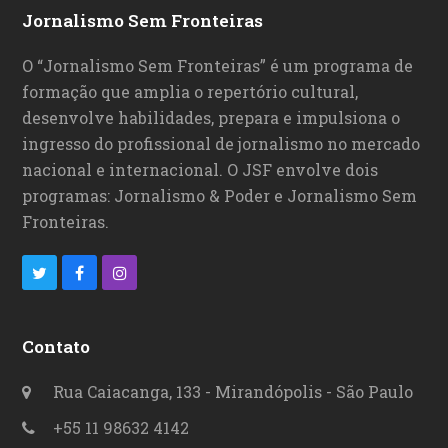
Jornalismo Sem Fronteiras
O “Jornalismo Sem Fronteiras” é um programa de
formação que amplia o repertório cultural,
desenvolve habilidades, prepara e impulsiona o
ingresso do profissional de jornalismo no mercado
nacional e internacional. O JSF envolve dois
programas: Jornalismo & Poder e Jornalismo Sem
Fronteiras.
T
F
I
w
a
n
i
c
s
Contato
t
e
t
Rua Caiacanga, 133 - Mirandópolis - São Paulo
t
b
a
+55 11 98632 4142
e
o
g