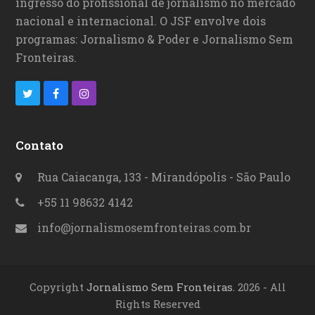
ingresso do profissional de jornalismo no mercado
nacional e internacional. O JSF envolve dois
programas: Jornalismo & Poder e Jornalismo Sem
Fronteiras.
T
F
I
w
a
n
i
c
s
Contato
t
e
t
Rua Caiacanga, 133 - Mirandópolis - São Paulo
t
b
a
+55 11 98632 4142
e
o
g
info@jornalismosemfronteiras.com.br
r
o
r
k
a
Copyright
Jornalismo Sem Fronteiras.
2026 - All
m
Rights Reserved