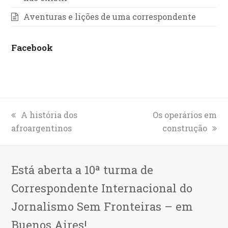
Aventuras e lições de uma correspondente
Facebook
previous
A história dos
next
Os operários em
afroargentinos
post:
post:
construção
Está aberta a 10ª turma de
Correspondente Internacional do
Jornalismo Sem Fronteiras – em
Buenos Aires!