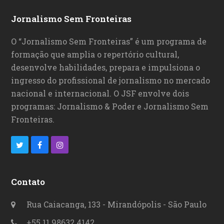
Jornalismo Sem Fronteiras
O “Jornalismo Sem Fronteiras” é um programa de
formação que amplia o repertório cultural,
desenvolve habilidades, prepara e impulsiona o
ingresso do profissional de jornalismo no mercado
nacional e internacional. O JSF envolve dois
programas: Jornalismo & Poder e Jornalismo Sem
Fronteiras.
T
F
I
w
a
n
i
c
s
Contato
t
e
t
Rua Caiacanga, 133 - Mirandópolis - São Paulo
t
b
a
+55 11 98632 4142