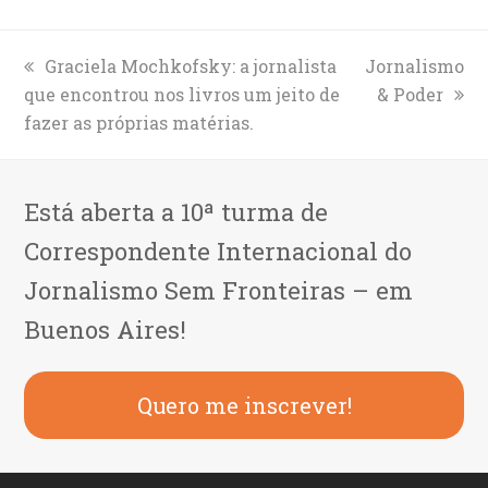
previous
Graciela Mochkofsky: a jornalista
next
Jornalismo
que encontrou nos livros um jeito de
post:
post:
& Poder
fazer as próprias matérias.
Está aberta a 10ª turma de
Correspondente Internacional do
Jornalismo Sem Fronteiras – em
Buenos Aires!
Quero me inscrever!