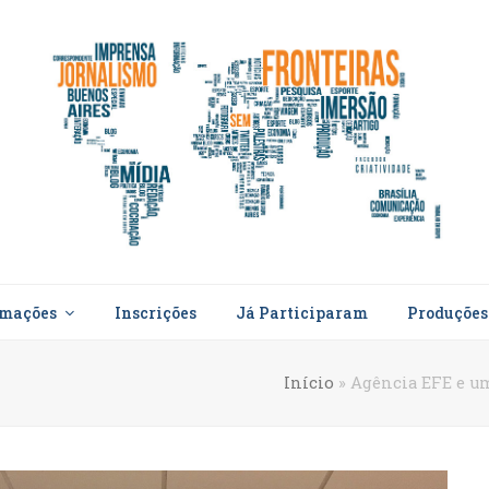
rmações
Inscrições
Já Participaram
Produçõe
Início
»
Agência EFE e um