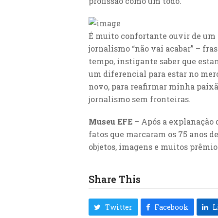
profissão como um todo.
É muito confortante ouvir de um p
jornalismo “não vai acabar” – fra
tempo, instigante saber que esta
um diferencial para estar no merc
novo, para reafirmar minha paixã
jornalismo sem fronteiras.
Museu EFE
– Após a explanação d
fatos que marcaram os 75 anos d
objetos, imagens e muitos prêmio
Share This
Twitter
Facebook
L