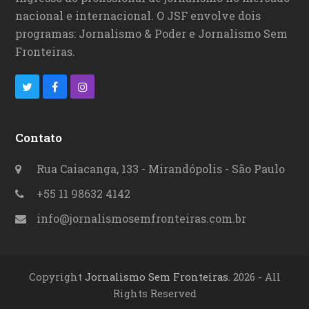
nacional e internacional. O JSF envolve dois
programas: Jornalismo & Poder e Jornalismo Sem
Fronteiras.
T
F
I
w
a
n
i
c
s
Contato
t
e
t
Rua Caiacanga, 133 - Mirandópolis - São Paulo
t
b
a
+55 11 98632 4142
e
o
g
info@jornalismosemfronteiras.com.br
r
o
r
k
a
Copyright
Jornalismo Sem Fronteiras.
2026 - All
m
Rights Reserved