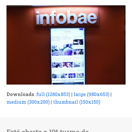
Downloads
:
full (1280x853)
|
large (980x653)
|
medium (300x200)
|
thumbnail (150x150)
Está aberta a 10ª turma de