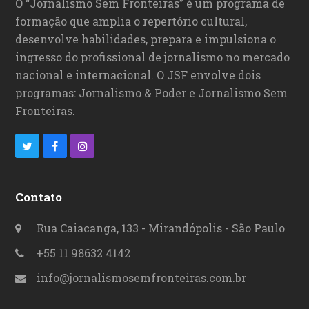
O “Jornalismo Sem Fronteiras” é um programa de
formação que amplia o repertório cultural,
desenvolve habilidades, prepara e impulsiona o
ingresso do profissional de jornalismo no mercado
nacional e internacional. O JSF envolve dois
programas: Jornalismo & Poder e Jornalismo Sem
Fronteiras.
T
F
I
w
a
n
i
c
s
Contato
t
e
t
Rua Caiacanga, 133 - Mirandópolis - São Paulo
t
b
a
+55 11 98632 4142
e
o
g
info@jornalismosemfronteiras.com.br
r
o
r