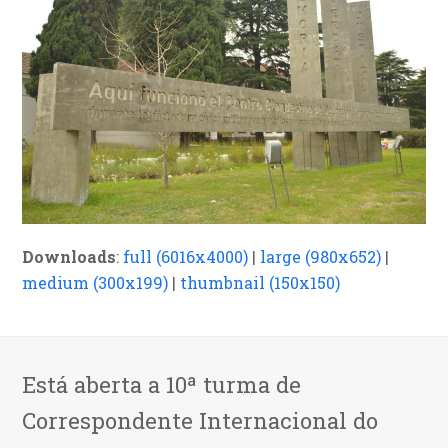
Downloads
:
full (6016x4000)
|
large (980x652)
|
medium (300x199)
|
thumbnail (150x150)
Está aberta a 10ª turma de
Correspondente Internacional do