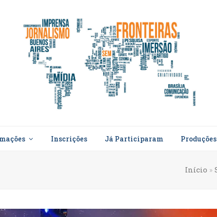
rmações
Inscrições
Já Participaram
Produçõe
Início
»