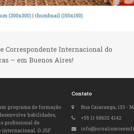
um (300x300)
|
thumbnail (150x150)
de Correspondente Internacional do
ras – em Buenos Aires!
Contato
 um programa de formação
Rua Caiacanga, 133 - M
 desenvolve habilidades,
+55 11 98632 4142
o profissional de
info@jornalismosemfr
 internacional. O JSF