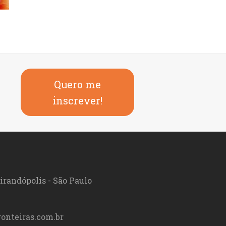
Quero me
inscrever!
irandópolis - São Paulo
onteiras.com.br