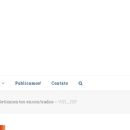
s
Publicamos!
Contato
Setimientos encontrados
»
VIII_JSF