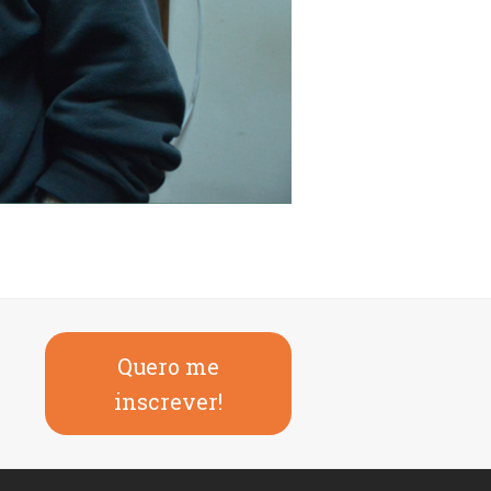
Quero me
inscrever!