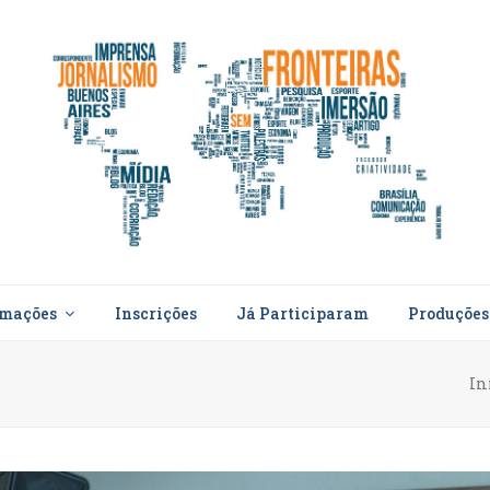
rmações
Inscrições
Já Participaram
Produçõe
In