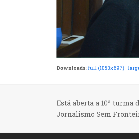
Downloads
:
full (1050x697)
|
larg
Está aberta a 10ª turma 
Jornalismo Sem Frontei