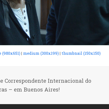
e (980x651)
|
medium (300x199)
|
thumbnail (150x150)
de Correspondente Internacional do
ras – em Buenos Aires!