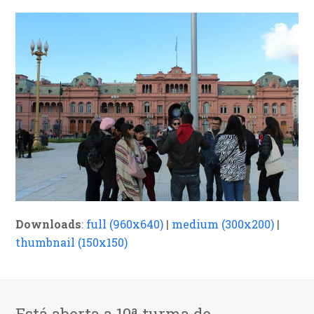
Downloads
:
full (960x640)
|
medium (300x200)
|
thumbnail (150x150)
Está aberta a 10ª turma de