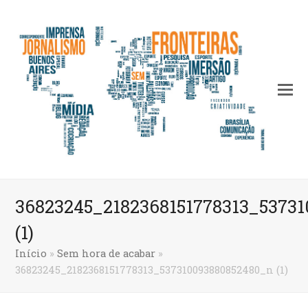
36823245_2182368151778313_5373
(1)
Início
»
Sem hora de acabar
»
36823245_2182368151778313_537310093880852480_n (1)