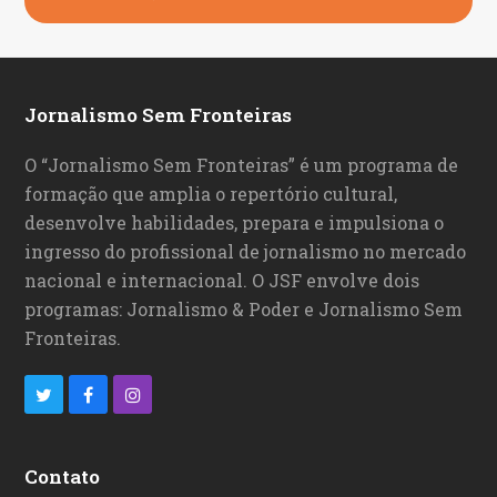
Jornalismo Sem Fronteiras
O “Jornalismo Sem Fronteiras” é um programa de
formação que amplia o repertório cultural,
desenvolve habilidades, prepara e impulsiona o
ingresso do profissional de jornalismo no mercado
nacional e internacional. O JSF envolve dois
programas: Jornalismo & Poder e Jornalismo Sem
Fronteiras.
T
F
I
w
a
n
i
c
s
Contato