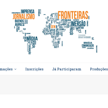
rmações
Inscrições
Já Participaram
Produçõe