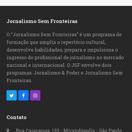
Jornalismo Sem Fronteiras
O “Jornalismo Sem Fronteiras” é um programa de
formação que amplia o repertório cultural,
desenvolve habilidades, prepara e impulsiona o
ingresso do profissional de jornalismo no mercado
nacional e internacional. O JSF envolve dois
programas: Jornalismo & Poder e Jornalismo Sem
Fronteiras.
T
F
I
w
a
n
i
c
s
Contato
t
e
t
Rua Caiacanga, 133 - Mirandópolis - São Paulo