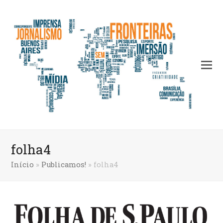
folha4
Início
»
Publicamos!
»
folha4