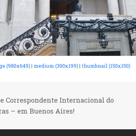
rge (980x649)
|
medium (300x199)
|
thumbnail (150x150)
de Correspondente Internacional do
ras – em Buenos Aires!