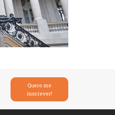
Quero me
inscrever!