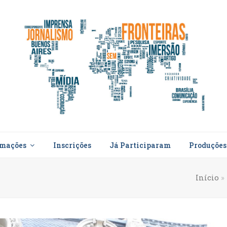
rmações
Inscrições
Já Participaram
Produçõe
Início
»