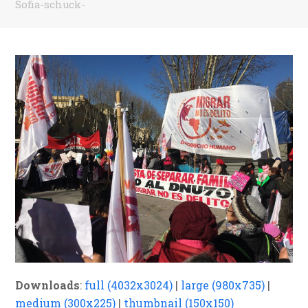
Sofia-schuck-
Downloads
:
full (4032x3024)
|
large (980x735)
|
medium (300x225)
|
thumbnail (150x150)