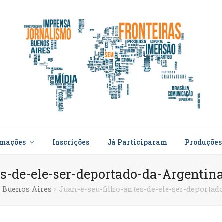
rmações
Inscrições
Já Participaram
Produçõe
es-de-ele-ser-deportado-da-Argentin
 Buenos Aires
»
Juan-e-seu-filho-antes-de-ele-ser-deportad