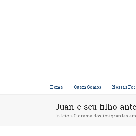
Home
Quem Somos
Nossas Fo
Juan-e-seu-filho-ant
Início
»
O drama dos imigrantes em