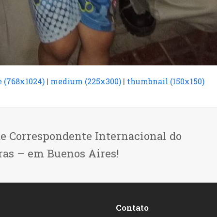
e (768x1024)
|
medium (225x300)
|
thumbnail (150x150)
de Correspondente Internacional do
ras – em Buenos Aires!
Contato