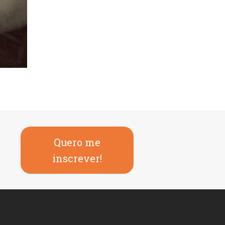
Quero me
inscrever!