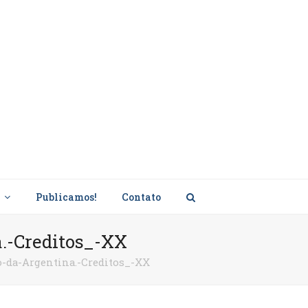
s
Publicamos!
Contato
a.-Creditos_-XX
o-da-Argentina.-Creditos_-XX