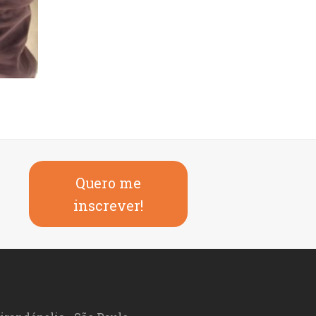
Quero me
inscrever!