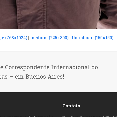
ge (768x1024)
|
medium (225x300)
|
thumbnail (150x150)
de Correspondente Internacional do
ras – em Buenos Aires!
Contato