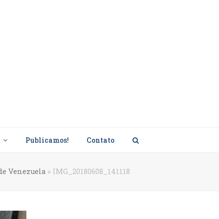
s
Publicamos!
Contato
de Venezuela
»
IMG_20180608_141118