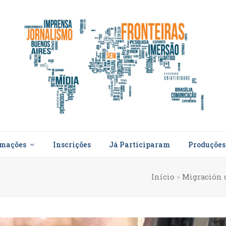
rmações
Inscrições
Já Participaram
Produçõe
8
Início
»
Migración 