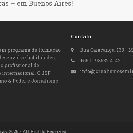
ras – em Buenos Aires!
Contato
 um programa de formação
Rua Caiacanga, 133 - M
 desenvolve habilidades,
+55 11 98632 4142
o profissional de
info@jornalismosemfr
 internacional. O JSF
smo & Poder e Jornalismo
ras.
2026 - All Rights Reserved