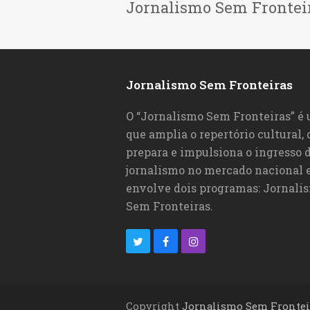
Jornalismo Sem Frontei
Jornalismo Sem Fronteiras
O “Jornalismo Sem Fronteiras” é
que amplia o repertório cultural,
prepara e impulsiona o ingresso d
jornalismo no mercado nacional e
envolve dois programas: Jornali
Sem Fronteiras.
T
F
I
w
a
n
i
c
s
Copyright
Jornalismo Sem Frontei