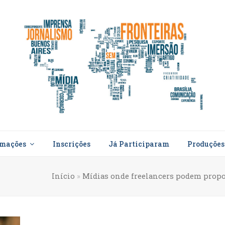
rmações
Inscrições
Já Participaram
Produçõe
Início
»
Mídias onde freelancers podem propo