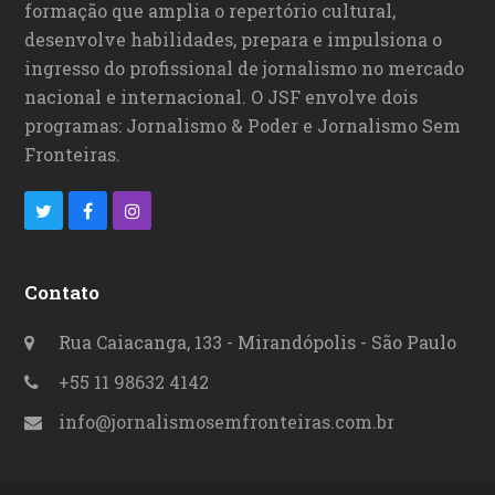
formação que amplia o repertório cultural,
desenvolve habilidades, prepara e impulsiona o
ingresso do profissional de jornalismo no mercado
nacional e internacional. O JSF envolve dois
programas: Jornalismo & Poder e Jornalismo Sem
Fronteiras.
T
F
I
w
a
n
i
c
s
Contato
t
e
t
Rua Caiacanga, 133 - Mirandópolis - São Paulo
t
b
a
+55 11 98632 4142
e
o
g
info@jornalismosemfronteiras.com.br
r
o
r
k
a