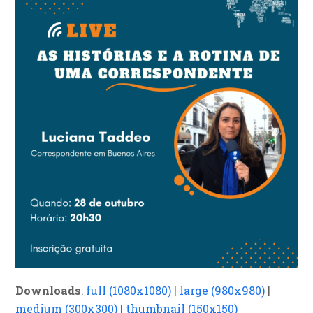
Downloads
:
full (1080x1080)
|
large (980x980)
|
medium (300x300)
|
thumbnail (150x150)