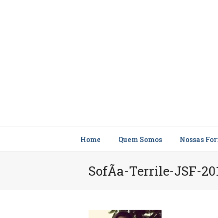
Home
Quem Somos
Nossas Fo
SofÃ­a-Terrile-JSF-20