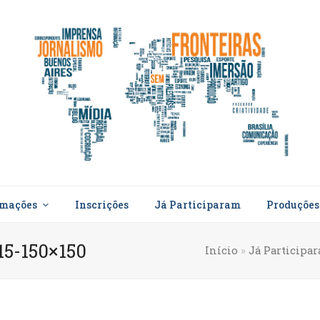
rmações
Inscrições
Já Participaram
Produçõe
15-150×150
Início
»
Já Participa