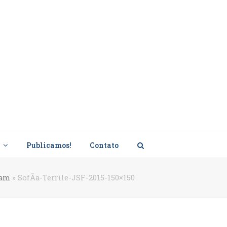
s
Publicamos!
Contato
ram
»
SofÃ­a-Terrile-JSF-2015-150×150