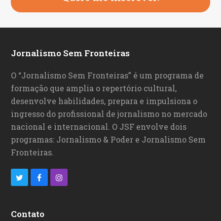
Jornalismo Sem Fronteiras
O “Jornalismo Sem Fronteiras” é um programa de
formação que amplia o repertório cultural,
desenvolve habilidades, prepara e impulsiona o
ingresso do profissional de jornalismo no mercado
nacional e internacional. O JSF envolve dois
programas: Jornalismo & Poder e Jornalismo Sem
Fronteiras.
T
F
I
w
a
n
i
c
s
Contato