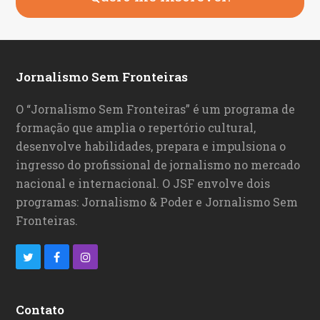
Jornalismo Sem Fronteiras
O “Jornalismo Sem Fronteiras” é um programa de
formação que amplia o repertório cultural,
desenvolve habilidades, prepara e impulsiona o
ingresso do profissional de jornalismo no mercado
nacional e internacional. O JSF envolve dois
programas: Jornalismo & Poder e Jornalismo Sem
Fronteiras.
T
F
I
w
a
n
i
c
s
Contato