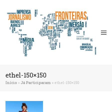
ethel-150×150
Início
»
Já Participaram
»
ethel-150×150