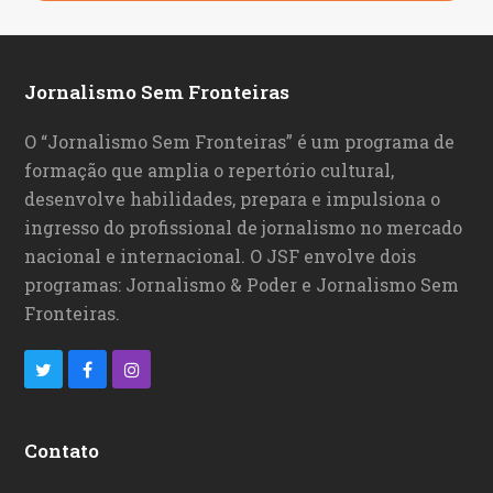
Jornalismo Sem Fronteiras
O “Jornalismo Sem Fronteiras” é um programa de
formação que amplia o repertório cultural,
desenvolve habilidades, prepara e impulsiona o
ingresso do profissional de jornalismo no mercado
nacional e internacional. O JSF envolve dois
programas: Jornalismo & Poder e Jornalismo Sem
Fronteiras.
T
F
I
w
a
n
i
c
s
Contato
t
e
t