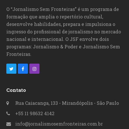
O “Jornalismo Sem Fronteiras” é um programa de
formação que amplia o repertório cultural,
desenvolve habilidades, prepara e impulsiona o
ingresso do profissional de jornalismo no mercado
nacional e internacional. O JSF envolve dois
programas: Jornalismo & Poder e Jornalismo Sem
Fronteiras.
T
F
I
w
a
n
i
c
s
Contato
t
e
t
Rua Caiacanga, 133 - Mirandópolis - São Paulo
t
b
a
+55 11 98632 4142
e
o
g
info@jornalismosemfronteiras.com.br