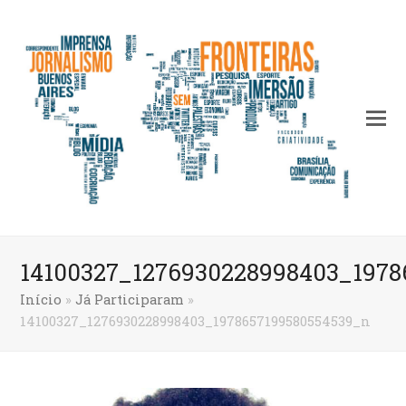
14100327_1276930228998403_1978
Início
»
Já Participaram
»
14100327_1276930228998403_1978657199580554539_n