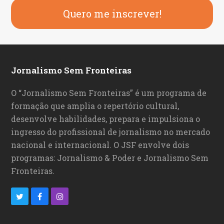
Quero me inscrever!
Jornalismo Sem Fronteiras
O “Jornalismo Sem Fronteiras” é um programa de
formação que amplia o repertório cultural,
desenvolve habilidades, prepara e impulsiona o
ingresso do profissional de jornalismo no mercado
nacional e internacional. O JSF envolve dois
programas: Jornalismo & Poder e Jornalismo Sem
Fronteiras.
T
F
I
w
a
n