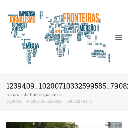
1239409_10200710332599585_7908
Início
»
Já Participaram
»
1239409_10200710332599585_790828481_n