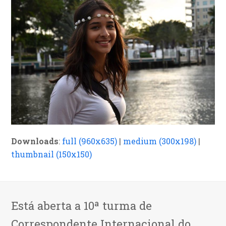
Downloads
:
full (960x635)
|
medium (300x198)
|
thumbnail (150x150)
Está aberta a 10ª turma de
Correspondente Internacional do