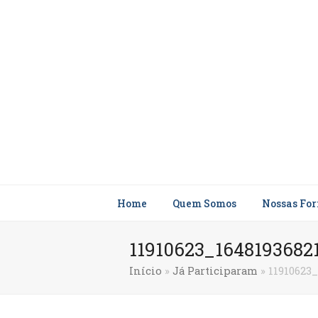
Home
Quem Somos
Nossas Fo
11910623_1648193682
Início
»
Já Participaram
»
11910623