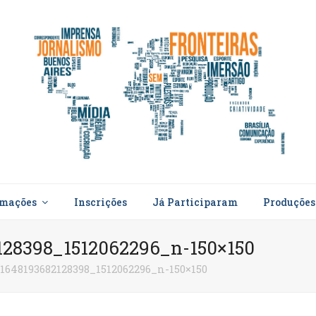
rmações
Inscrições
Já Participaram
Produçõe
128398_1512062296_n-150×150
_1648193682128398_1512062296_n-150×150