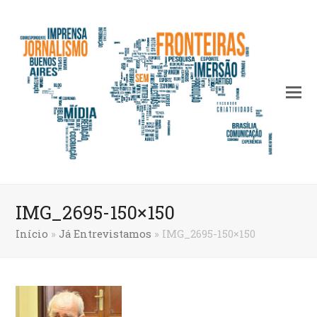
IMG_2695-150×150
Início
»
Já Entrevistamos
»
IMG_2695-150×150