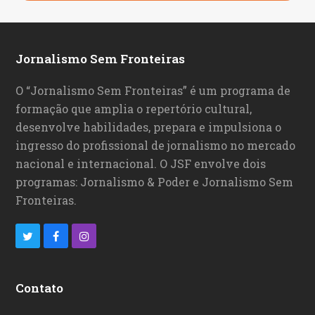
Jornalismo Sem Fronteiras
O “Jornalismo Sem Fronteiras” é um programa de
formação que amplia o repertório cultural,
desenvolve habilidades, prepara e impulsiona o
ingresso do profissional de jornalismo no mercado
nacional e internacional. O JSF envolve dois
programas: Jornalismo & Poder e Jornalismo Sem
Fronteiras.
T
F
I
w
a
n
i
c
s
Contato
t
e
t