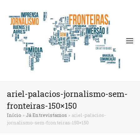
ariel-palacios-jornalismo-sem-
fronteiras-150×150
Início
»
Já Entrevistamos
»
ariel-palacios-
jornalismo-sem-fronteiras-150×150