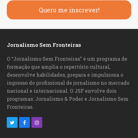
Quero me inscrever!
Jornalismo Sem Fronteiras
O “Jornalismo Sem Fronteiras” é um programa de
formação que amplia o repertório cultural,
desenvolve habilidades, prepara e impulsiona o
ingresso do profissional de jornalismo no mercado
nacional e internacional. O JSF envolve dois
programas: Jornalismo & Poder e Jornalismo Sem
Fronteiras.
T
F
I
w
a
n