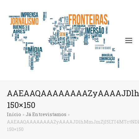
AAEAAQAAAAAAAAZyAAAAJDlhM
150×150
Início
»
Já Entrevistamos
»
AAEAAQAAAAAAAAZyAAAAJDlhMmJmZjI5LTI4MTctNDk
150×150