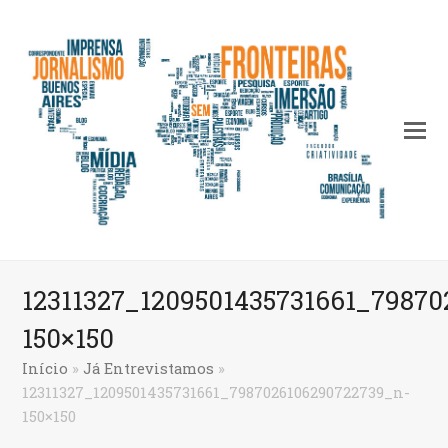
12311327_1209501435731661_7987
150×150
Início
»
Já Entrevistamos
»
12311327_1209501435731661_7987026106290722739_n-
150×150