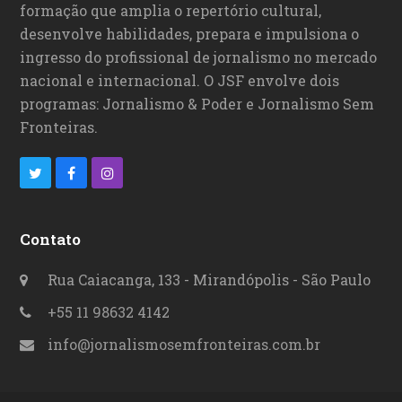
formação que amplia o repertório cultural,
desenvolve habilidades, prepara e impulsiona o
ingresso do profissional de jornalismo no mercado
nacional e internacional. O JSF envolve dois
programas: Jornalismo & Poder e Jornalismo Sem
Fronteiras.
T
F
I
w
a
n
i
c
s
Contato
t
e
t
Rua Caiacanga, 133 - Mirandópolis - São Paulo
t
b
a
+55 11 98632 4142
e
o
g
info@jornalismosemfronteiras.com.br
r
o
r
k
a