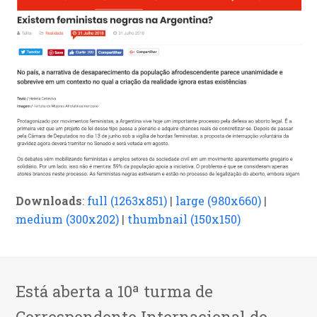
Downloads
:
full (1263x851)
|
large (980x660)
|
medium (300x202)
|
thumbnail (150x150)
Está aberta a 10ª turma de
Correspondente Internacional do