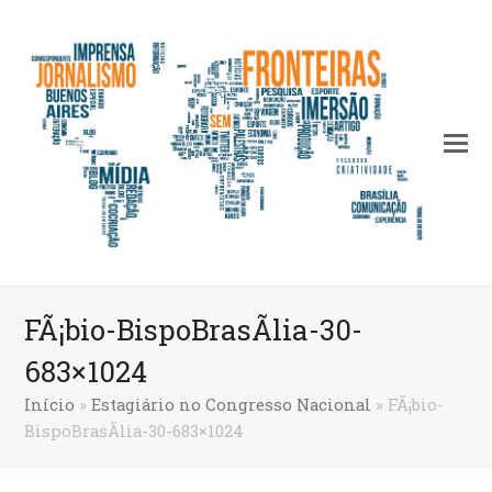
FÃ¡bio-BispoBrasÃ­lia-30-
683×1024
Início
»
Estagiário no Congresso Nacional
»
FÃ¡bio-
BispoBrasÃ­lia-30-683×1024