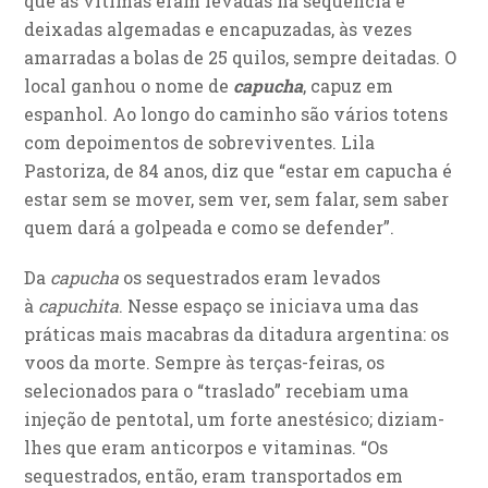
que as vítimas eram levadas na sequência e
deixadas algemadas e encapuzadas, às vezes
amarradas a bolas de 25 quilos, sempre deitadas. O
local ganhou o nome de
capucha
, capuz em
espanhol. Ao longo do caminho são vários totens
com depoimentos de sobreviventes. Lila
Pastoriza, de 84 anos, diz que “estar em capucha é
estar sem se mover, sem ver, sem falar, sem saber
quem dará a golpeada e como se defender”.
Da
capucha
os sequestrados eram levados
à
capuchita
. Nesse espaço se iniciava uma das
práticas mais macabras da ditadura argentina: os
voos da morte. Sempre às terças-feiras, os
selecionados para o “traslado” recebiam uma
injeção de pentotal, um forte anestésico; diziam-
lhes que eram anticorpos e vitaminas. “Os
sequestrados, então, eram transportados em