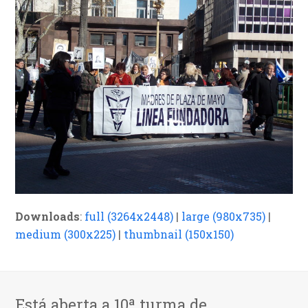
Downloads
:
full (3264x2448)
|
large (980x735)
|
medium (300x225)
|
thumbnail (150x150)
Está aberta a 10ª turma de