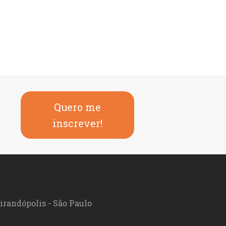
Quero me
inscrever!
irandópolis - São Paulo