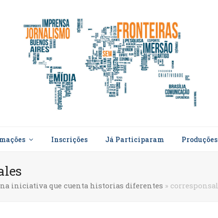
rmações
Inscrições
Já Participaram
Produçõe
ales
na iniciativa que cuenta historias diferentes
»
corresponsal