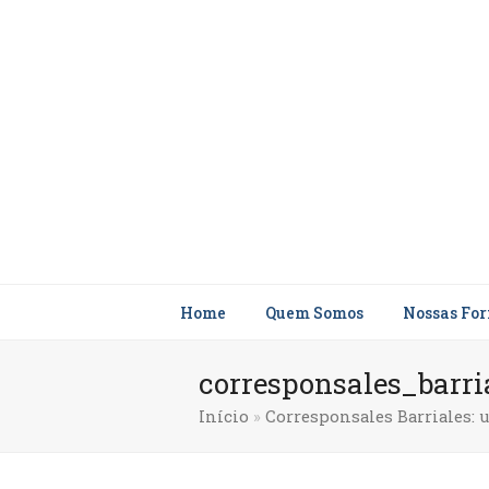
Home
Quem Somos
Nossas Fo
corresponsales_barri
Início
»
Corresponsales Barriales: u