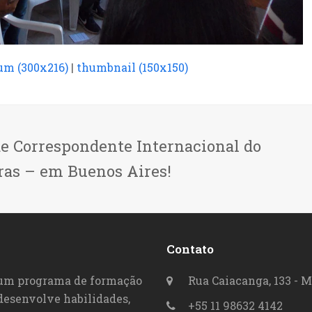
m (300x216)
|
thumbnail (150x150)
de Correspondente Internacional do
ras – em Buenos Aires!
Contato
 um programa de formação
Rua Caiacanga, 133 - M
 desenvolve habilidades,
+55 11 98632 4142