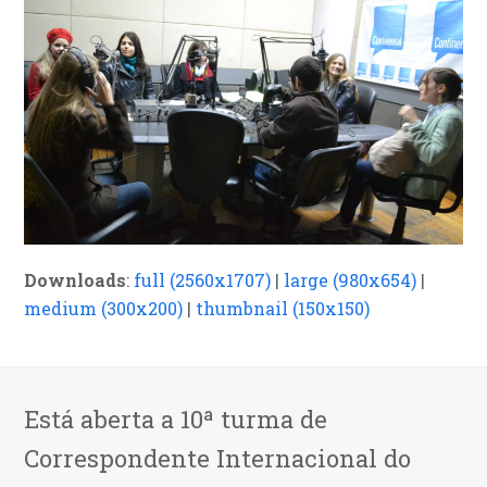
Downloads
:
full (2560x1707)
|
large (980x654)
|
medium (300x200)
|
thumbnail (150x150)
Está aberta a 10ª turma de
Correspondente Internacional do