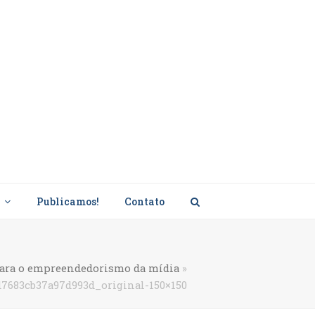
s
Publicamos!
Contato
para o empreendedorismo da mídia
»
7683cb37a97d993d_original-150×150