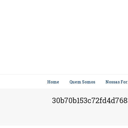
Home
Quem Somos
Nossas Fo
30b70b153c72fd4d768