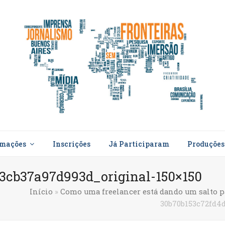
rmações
Inscrições
Já Participaram
Produçõe
3cb37a97d993d_original-150×150
Início
»
Como uma freelancer está dando um salto 
30b70b153c72fd4d