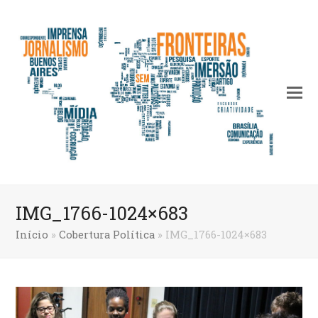
IMG_1766-1024×683
Início
»
Cobertura Política
»
IMG_1766-1024×683