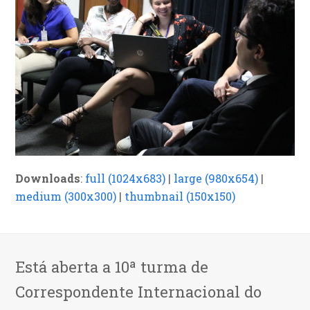
Downloads
:
full (1024x683)
|
large (980x654)
|
medium (300x300)
|
thumbnail (150x150)
Está aberta a 10ª turma de
Correspondente Internacional do