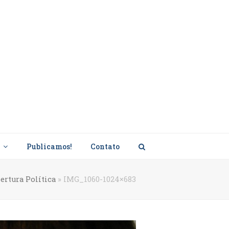
s
Publicamos!
Contato
ertura Política
»
IMG_1060-1024×683