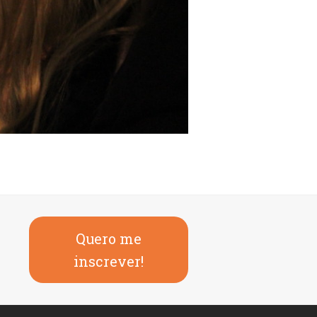
Quero me
inscrever!