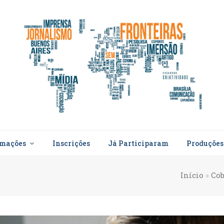
rmações
Inscrições
Já Participaram
Produçõe
Início
»
Cob