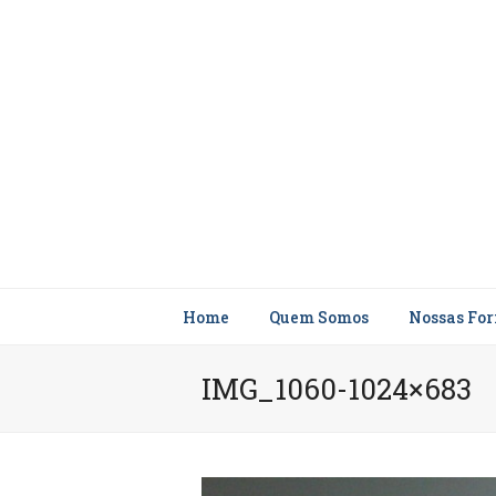
Home
Quem Somos
Nossas Fo
IMG_1060-1024×683